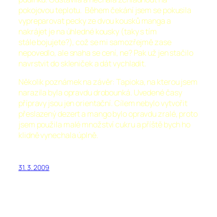
pokojovou teplotu. Během čekání jsem se pokusila
vypreparovat pecky ze dvou kousků manga a
nakrájet je na úhledné kousky (taky s tím
stále bojujete?), což se mi samozřejmě zase
nepovedlo, ale snaha se cení, ne? Pak už jen stačilo
navrstvit do skleniček a dát vychladit.
Několik poznámek na závěr: Tapioka, na kterou jsem
narazila byla opravdu drobounká. Uvedené časy
přípravy jsou jen orientační. Cílem nebylo vytvořit
přeslazený dezert a mango bylo opravdu zralé, proto
jsem použila malé množství cukru a příště bych ho
klidně vynechala úplně.
31. 3. 2009