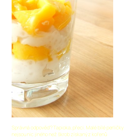
Správná odpověď? Tapioka, přeci. Malé bílé perličky
nejsou nic jiného než škrob získaný z kořenů