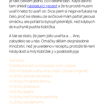
je fakt celkem jedno, co v bedně běží. Kdysi dávno
tam shlédl
následující recept
a že to prostě musím
uvařit nebo to uvaří on. Sice jsem si nejprve ťukala na
čelo, proč ke steaku ze svíčkové mám patlat jakousi
omáčku, ale pořád to bylo přijatelnější, než kdybych
do kuchyně pustila Koblížka.
A tak se stalo, že jsem jídlo uvařila a …. Ano,
zabydlelo se u nás. Omáčky dělám dvojnásobné
množství, než je uvedeno v receptu, protože té není
nikdy dost a milý Koblížek ji v podstatě pije.
Suroviny:
5 plátků hovězí svíčkové asi 4cm vysoké
300 ml švestkového vína (např. Choya Original)
½ lžičky semen koriandru
½ lžičky římského kmínu
½ lžičky pískavice
½ lžičky pepře
½ lžičky hořčičného semínka
½ lžičky kardamomu