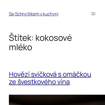
Přeskočit
na
Se Schnytlikem v kuchyni
obsah
Štítek:
kokosové
mléko
Hovězí svíčková s omáčkou
ze švestkového vína