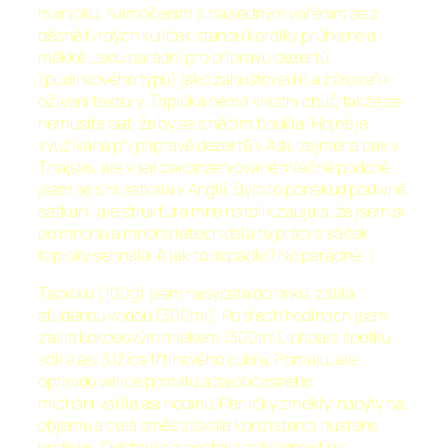
manioku. Namočením a následným vařením se z
děsně tvrdých kuliček stanou korálky průhlené a
měkké. Jsou parádní pro přípravu dezertů
(pudinkového typu) jako zahušťovadlo a zároveň k
oživení textury. Tapioka nemá vlastní chuť, takže se
nemusíte bát, že by se s něčím tloukla. Hojně je
využíváná při přípravě dezertů v Asii, zejména pak v
Thajsku, ale v její zakonzervované mléčné podobě
jsem se s ní setkala v Anglii. Bylo to poněkud podivné
setkání, ale struktura mne natolik zaujala, že jsem si
po mnoha a mnoha letech dala tu práci a sáček
tapioky sehnala. A jak to dopadlo? No parádně :)
Tapioku (100g) jsem nasypala do hnku, zalila
studenou vodou (300ml). Po třech hodinách jsem
zalila kokosovým mlékem (300ml), přidala špetku
soli a asi 3 lžíce třtinového cukru. Pomalu, ale
opravdu velice pomalu a za občasného
míchání vařila asi hodinu. Perličky změkly, nabyly na
objemu a celá směs získala konzistenci hustého
pudinku. Odstavila a nechala zchladnout na