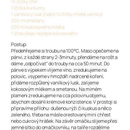
½ lžičky chili
1 lžička kurkumy
1 vanilkový lusk (nebo ½ lžičky mleté vanilky)
300 ml smetany
200 ml kokosového mléka
1 lžíce oleje, nejlépe kokosového
Postup:
Předehřejeme si troubu na 100°C. Maso opečeme na
pánvi, z každé strany 2-3minuty, přendáme na rošt a
dáme „odpočívat“ do trouby na cca 50 minut. Do
pánve s výpekem vlijeme víno, zredukujeme na
polovic, vsypeme v hmoždíři nadrcené koření,
přidáme rozpůlený vanilkový lusk, zalijeme
kokosovým mlékem a smetanou. Na mírném
plameni zredukujeme na cca polovinu objemu,
abychom dosáhli krémové konzistence. V prostoji si
připravíme přílohu: dušenou rýži či kuskus a něco
zeleného, třeba na másle orestovaný mini chřest
nebo cukrový hrášek. Na závěr omáčku slijeme přes
jemné sítko do omáčkovníku, na talíře rozdělíme