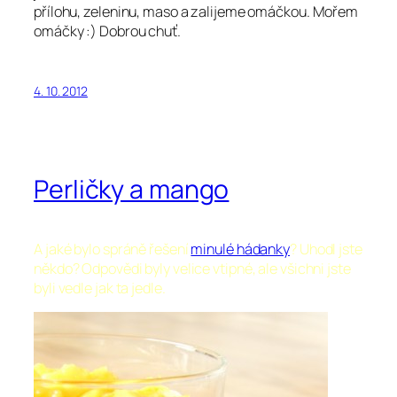
přílohu, zeleninu, maso a zalijeme omáčkou. Mořem
omáčky :) Dobrou chuť.
4. 10. 2012
Perličky a mango
A jaké bylo spráně řešení
minulé hádanky
? Uhodl jste
někdo? Odpovědi byly velice vtipné, ale všichni jste
byli vedle jak ta jedle.