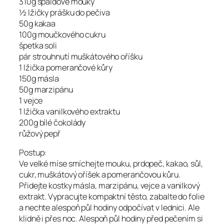
310g špaldové mouky
½ lžičky prášku do pečiva
50g kakaa
100g moučkového cukru
špetka soli
pár strouhnutí muškátového oříšku
1 lžička pomerančové kůry
150g másla
50g marzipánu
1 vejce
1 lžička vanilkového extraktu
200g bílé čokolády
růžový pepř
Postup:
Ve velké míse smíchejte mouku, prdopeč, kakao, sůl,
cukr, muškátový oříšek a pomerančovou kůru.
Přidejte kostky másla, marzipánu, vejce a vanilkový
extrakt. Vypracujte kompaktní těsto, zabalte do folie
a nechte alespoň půl hodiny odpočívat v lednici. Ale
klidně i přes noc. Alespoň půl hodiny před pečením si