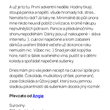
A už je to tu. První adventní neděle. Hodiny tikají,
stoupá panika a napětí, všude hromady lidí, stres…
Nemáte to rádi? Já taky ne. Minimálně do půli února
mne nikdo neuvidí poblíž civilizace, kromě nákupu
nejnutnějších potravin. Panice a předvánočnímu
shonu nepodléhám. Dárky jsou už nakoupené – sláva
internetu :), cukroví napečené a krom zabalení
dárků a uvaření štědré večeře už do konce roku
nemusím nic. Vůbec nic :) Snad jen dát kopýtka
hore, nalít si šálek svařeného vína, pustit si s dětmi
koledy a spořádat napečené sušenky.
Dnes mám pro vás jeden recept na cukroví spíše pro
dospělé. Čokoláda, muškátový oříšek, pomeranč,
zase čokoláda a růžový pepř, který svou jemnou
sladkou pikantností dá sušenkám docela jiný rozměr.
Převzato od
Angie
Suroviny: