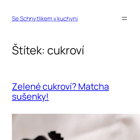
Přeskočit
na
Se Schnytlikem v kuchyni
obsah
Štítek:
cukroví
Zelené cukroví? Matcha
sušenky!