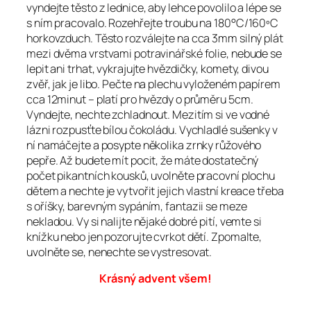
vyndejte těsto z lednice, aby lehce povolilo a lépe se
s ním pracovalo. Rozehřejte troubu na 180°C/160ºC
horkovzduch. Těsto rozválejte na cca 3mm silný plát
mezi dvěma vrstvami potravinářské folie, nebude se
lepit ani trhat, vykrajujte hvězdičky, komety, divou
zvěř, jak je libo. Pečte na plechu vyloženém papírem
cca 12minut – platí pro hvězdy o průměru 5cm.
Vyndejte, nechte zchladnout. Mezitím si ve vodné
lázni rozpusťte bílou čokoládu. Vychladlé sušenky v
ní namáčejte a posypte několika zrnky růžového
pepře. Až budete mít pocit, že máte dostatečný
počet pikantních kousků, uvolněte pracovní plochu
dětem a nechte je vytvořit jejich vlastní kreace třeba
s oříšky, barevným sypáním, fantazii se meze
nekladou. Vy si nalijte nějaké dobré pití, vemte si
knížku nebo jen pozorujte cvrkot dětí. Zpomalte,
uvolněte se, nenechte se vystresovat.
Krásný advent všem!