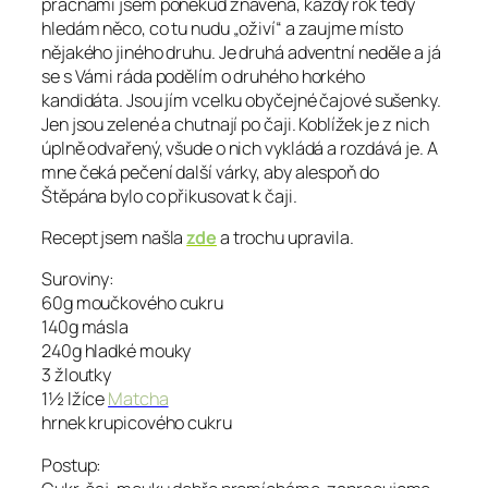
pracnami jsem poněkud znavena, každý rok tedy
hledám něco, co tu nudu „oživí“ a zaujme místo
nějakého jiného druhu. Je druhá adventní neděle a já
se s Vámi ráda podělím o druhého horkého
kandidáta. Jsou jím vcelku obyčejné čajové sušenky.
Jen jsou zelené a chutnají po čaji. Koblížek je z nich
úplně odvařený, všude o nich vykládá a rozdává je. A
mne čeká pečení další várky, aby alespoň do
Štěpána bylo co přikusovat k čaji.
Recept jsem našla
zde
a trochu upravila.
Suroviny:
60g moučkového cukru
140g másla
240g hladké mouky
3 žloutky
1½ lžíce
Matcha
hrnek krupicového cukru
Postup: