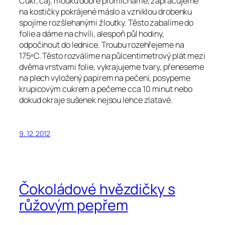
Cukr, čaj, mouku dobře promícháme, zapracujeme
na kostičky pokrájené máslo a vzniklou drobenku
spojíme rozšlehanými žloutky. Těsto zabalíme do
folie a dáme na chvíli, alespoň půl hodiny,
odpočinout do lednice. Troubu rozehřejeme na
175ºC. Těsto rozválíme na půlcentimetrový plát mezi
dvěma vrstvami folie, vykrajujeme tvary, přeneseme
na plech vyložený papírem na pečení, posypeme
krupicovým cukrem a pečeme cca 10 minut nebo
dokud okraje sušenek nejsou lehce zlatavé.
9. 12. 2012
Čokoládové hvězdičky s
růžovým pepřem