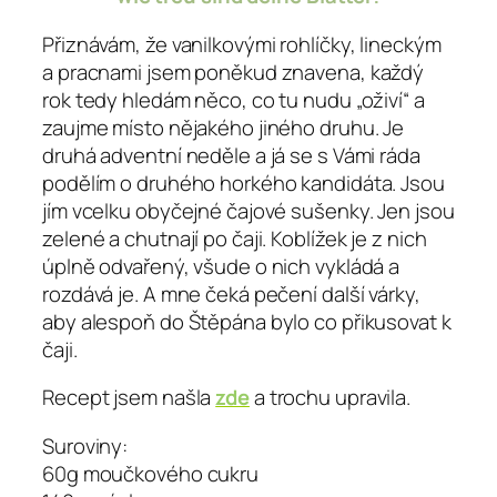
Přiznávám, že vanilkovými rohlíčky, lineckým
a pracnami jsem poněkud znavena, každý
rok tedy hledám něco, co tu nudu „oživí“ a
zaujme místo nějakého jiného druhu. Je
druhá adventní neděle a já se s Vámi ráda
podělím o druhého horkého kandidáta. Jsou
jím vcelku obyčejné čajové sušenky. Jen jsou
zelené a chutnají po čaji. Koblížek je z nich
úplně odvařený, všude o nich vykládá a
rozdává je. A mne čeká pečení další várky,
aby alespoň do Štěpána bylo co přikusovat k
čaji.
Recept jsem našla
zde
a trochu upravila.
Suroviny:
60g moučkového cukru