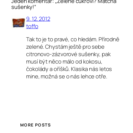
Jeden komentář: „Zelené cukroví? Matcha
sušenky!“
9. 12. 2012
toffo
Tak to je to pravé, co hledám. Přírodně
zelené. Chystám ještě pro sebe
citronovo-zázvorové sušenky, pak
musí být něco málo od kokosu,
čokolády a oříšků. Klasika nás letos
mine, možná se o nás lehce otře.
MORE POSTS