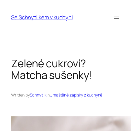
Přeskočit
na
Se Schnytlikem v kuchyni
obsah
Zelené cukroví?
Matcha sušenky!
Written by
Schnytlik
in
Umaštěné zápisky z kuchyně