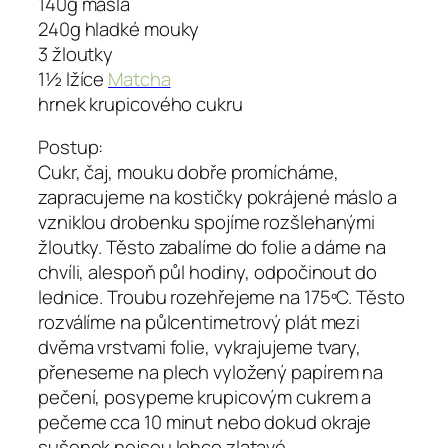
140g másla
240g hladké mouky
3 žloutky
1½ lžíce
Matcha
hrnek krupicového cukru
Postup:
Cukr, čaj, mouku dobře promícháme,
zapracujeme na kostičky pokrájené máslo a
vzniklou drobenku spojíme rozšlehanými
žloutky. Těsto zabalíme do folie a dáme na
chvíli, alespoň půl hodiny, odpočinout do
lednice. Troubu rozehřejeme na 175ºC. Těsto
rozválíme na půlcentimetrový plát mezi
dvěma vrstvami folie, vykrajujeme tvary,
přeneseme na plech vyložený papírem na
pečení, posypeme krupicovým cukrem a
pečeme cca 10 minut nebo dokud okraje
sušenek nejsou lehce zlatavé.