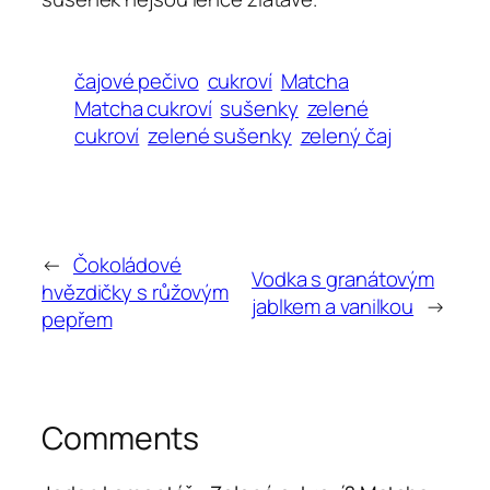
čajové pečivo
cukroví
Matcha
Matcha cukroví
sušenky
zelené
cukroví
zelené sušenky
zelený čaj
←
Čokoládové
Vodka s granátovým
hvězdičky s růžovým
jablkem a vanilkou
→
pepřem
Comments